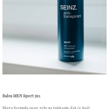
Balea MEN Sport 3u1
Blaga formula ovog gela za tuširanje dat će koži