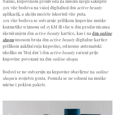
Naime, kupovinom proizvoda za mušku njegu sakupite
20x više bodova na vašoj digitalnoj dm
active beauty
aplikaciji, a akciju možete iskoristi više puta.
20x više bodova se ostvaruje prilikom kupovine muške
kozmetike u iznosu od 15 KM ili više u dm prodavnicama
skeniranjem dm
active beauty
kartice, kao i na
dm
online
shopu
unosom broja dm
active beauty
digitalne kartice
prilikom zaključenja kupovine, odnosno automatski
ukoliko su 'Moj dm' i dm
active beauty
računi prije
kupovine povezani na dm
online shopu
.
Bodovi se ne ostvaruju za kupovine obavljene na
online
shopu
u svojstvu gosta. Ponuda se ne odnosi na muške
mirise i poklon pakete.