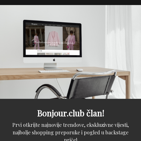
Bonjour.club član!
Prvi otkrijte najnovije trendove, ekskluzivne vijesti,
najbolje shopping preporuke i pogled u backstage
priče!