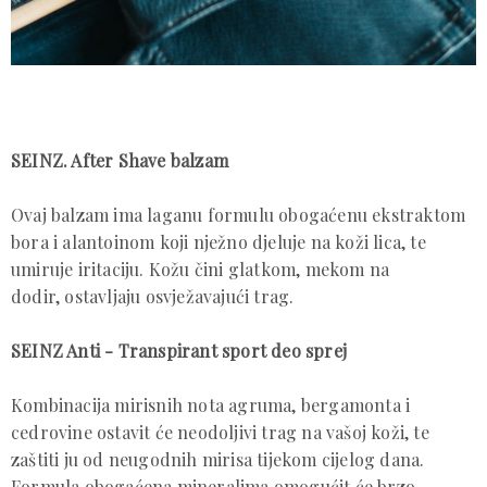
SEINZ. After Shave balzam
Ovaj balzam ima laganu formulu obogaćenu ekstraktom
bora i alantoinom koji nježno djeluje na koži lica, te
umiruje iritaciju. Kožu čini glatkom, mekom na
dodir, ostavljaju osvježavajući trag.
SEINZ Anti - Transpirant sport deo sprej
Kombinacija mirisnih nota agruma, bergamonta i
cedrovine ostavit će neodoljivi trag na vašoj koži, te
zaštiti ju od neugodnih mirisa tijekom cijelog dana.
Formula obogaćena mineralima omogućit će brzo