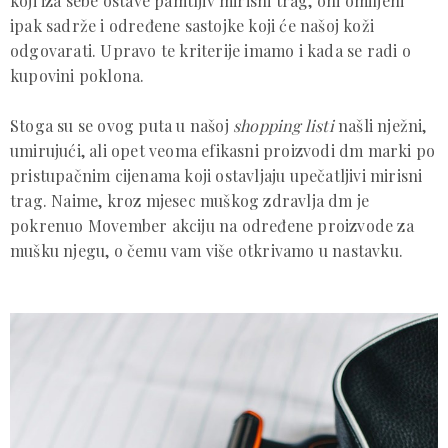
koji iza sebe ostave pamtljiv mirisni trag, oni omiljeni
ipak sadrže i određene sastojke koji će našoj koži
odgovarati. Upravo te kriterije imamo i kada se radi o
kupovini poklona.
Stoga su se ovog puta u našoj
shopping listi
našli nježni,
umirujući, ali opet veoma efikasni proizvodi dm marki po
pristupačnim cijenama koji ostavljaju upečatljivi mirisni
trag. Naime, kroz mjesec muškog zdravlja dm je
pokrenuo Movember akciju na određene proizvode za
mušku njegu, o čemu vam više otkrivamo u nastavku.