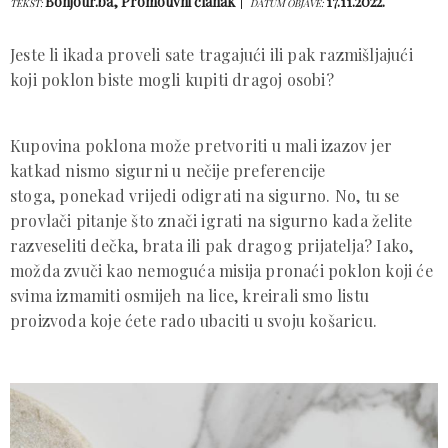
Bonjour.ba, Promotivni članak
17.11.2022.
TEKST:
DATUM OBJAVE:
Jeste li ikada proveli sate tragajući ili pak razmišljajući
koji poklon biste mogli kupiti dragoj osobi?
Kupovina poklona može pretvoriti u mali izazov jer
katkad nismo sigurni u nečije preferencije
stoga, ponekad vrijedi odigrati na sigurno. No, tu se
provlači pitanje što znači igrati na sigurno kada želite
razveseliti dečka, brata ili pak dragog prijatelja? Iako,
možda zvuči kao nemoguća misija pronaći poklon koji će
svima izmamiti osmijeh na lice, kreirali smo listu
proizvoda koje ćete rado ubaciti u svoju košaricu.