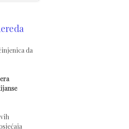
nereda
činjenica da
jera
nijanse
kvih
osjećaja