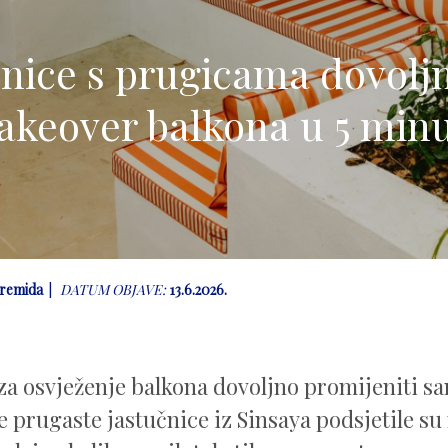
čnice s prugicama dovoljne
keover balkona u 5 min
remida
DATUM OBJAVE:
13.6.2026.
za osvježenje balkona dovoljno promijeniti s
e prugaste jastučnice iz Sinsaya podsjetile su