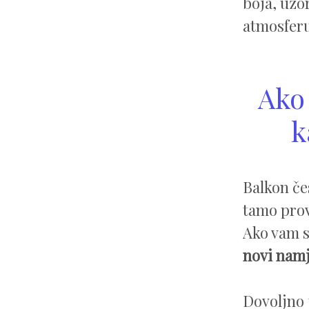
boja, uzo
atmosferu
Ako
k
Balkon če
tamo prov
Ako vam s
novi namj
Dovoljno j