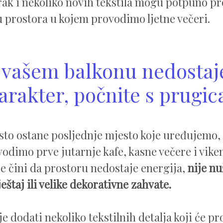
rak i nekoliko novih tekstila mogu potpuno pr
 prostora u kojem provodimo ljetne večeri.
 vašem balkonu nedostaje
arakter, počnite s prugi
sto ostane posljednje mjesto koje uređujemo,
odimo prve jutarnje kafe, kasne večere i vike
e čini da prostoru nedostaje energija,
nije nu
eštaj ili velike dekorativne zahvate.
e dodati nekoliko tekstilnih detalja koji će pr