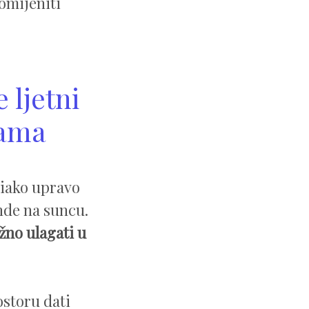
omijeniti
 ljetni
cama
 iako upravo
nde na suncu.
žno ulagati u
ostoru dati