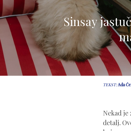
Sinsay jastu
ma
TEKST:
Ada Će
Nekad je 
detalj. Ov