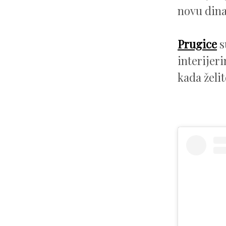
novu din
Prugice
s
interijer
kada želi