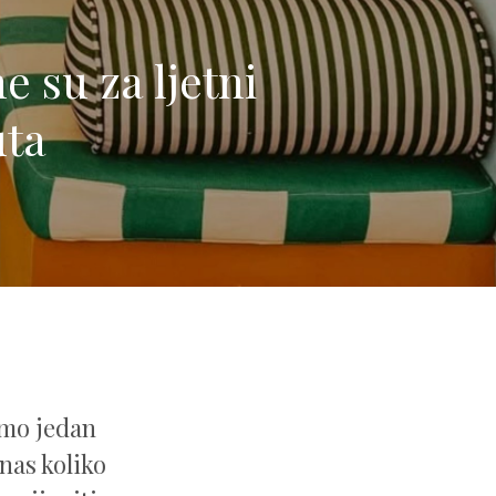
 su za ljetni
uta
amo jedan
 nas koliko