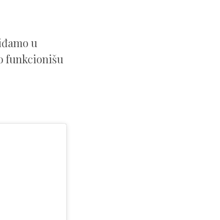
viđamo u
o funkcionišu