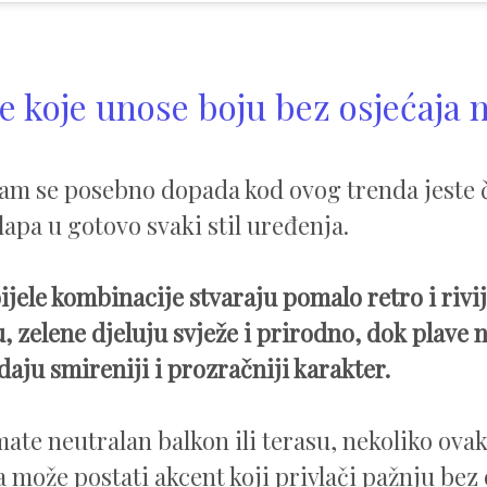
e koje unose boju bez osjećaja 
am se posebno dopada kod ovog trenda jeste 
lapa u gotovo svaki stil uređenja.
jele kombinacije stvaraju pomalo retro i rivi
, zelene djeluju svježe i prirodno, dok plave 
daju smireniji i prozračniji karakter.
mate neutralan balkon ili terasu, nekoliko ova
a može postati akcent koji privlači pažnju bez 