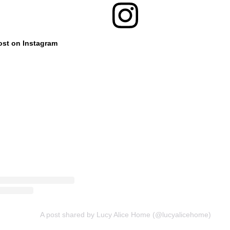
ost on Instagram
A post shared by Lucy Alice Home (@lucyalicehome)