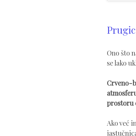
Prugic
Ono što n
se lako uk
Crveno-bi
atmosferu
prostoru 
Ako već i
jastučnic