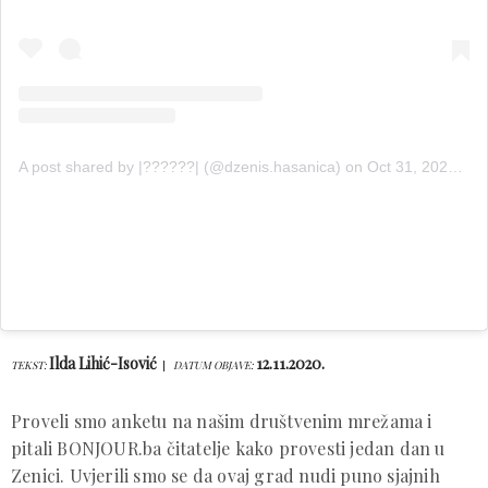
A post shared by |??????| (@dzenis.hasanica)
on
Oct 31, 2020 at 9:33am PDT
Ilda Lihić-Isović
12.11.2020.
TEKST:
DATUM OBJAVE:
Proveli smo anketu na našim društvenim mrežama i
pitali BONJOUR.ba čitatelje kako provesti jedan dan u
Zenici. Uvjerili smo se da ovaj grad nudi puno sjajnih