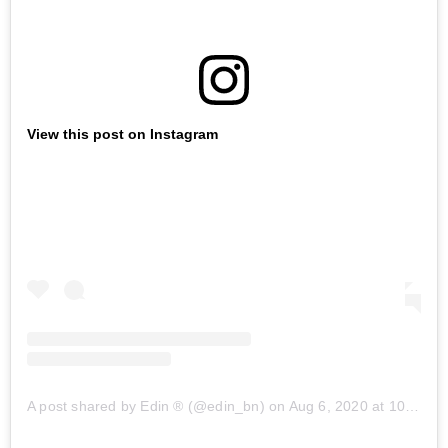
View this post on Instagram
A post shared by Edin ®️ (@edin_bn)
on
Aug 6, 2020 at 10:21am PDT