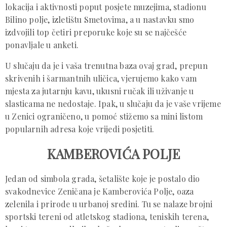
lokacija i aktivnosti poput posjete muzejima, stadionu
Bilino polje, izletištu Smetovima, a u nastavku smo
izdvojili top četiri preporuke koje su se najčešće
ponavljale u anketi.
U slučaju da je i vaša trenutna baza ovaj grad, prepun
skrivenih i šarmantnih uličica, vjerujemo kako vam
mjesta za jutarnju kavu, ukusni ručak ili uživanje u
slasticama ne nedostaje. Ipak, u slučaju da je vaše vrijeme
u Zenici ograničeno, u pomoć stižemo sa mini listom
popularnih adresa koje vrijedi posjetiti.
KAMBEROVIĆA POLJE
Jedan od simbola grada, šetalište koje je postalo dio
svakodnevice Zeničana je Kamberovića Polje, oaza
zelenila i prirode u urbanoj sredini. Tu se nalaze brojni
sportski tereni od atletskog stadiona, teniskih terena,