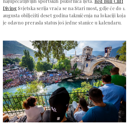
najupečatljivijih sportskih pozornica ljeta.
Red Bull Cliff
Diving
Svjetska serija vraća se na Stari most, gdje će do 1.
augusta obilježiti deset godina takmičenja na lokaciji koja
je odavno prerasla status još jedne stanice u kalendaru.