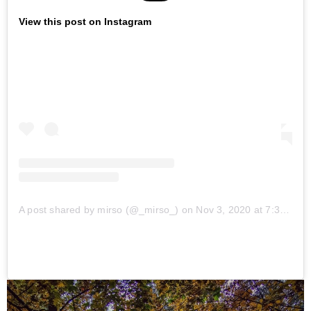
View this post on Instagram
A post shared by mirso (@_mirso_)
on
Nov 3, 2020 at 7:38am PST