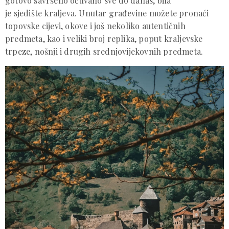
gotovo savršeno očuvano sve do danas, bila
je sjedište kraljeva. Unutar građevine možete pronaći
topovske cijevi, okove i još nekoliko autentičnih
predmeta, kao i veliki broj replika, poput kraljevske
trpeze, nošnji i drugih srednjovijekovnih predmeta.