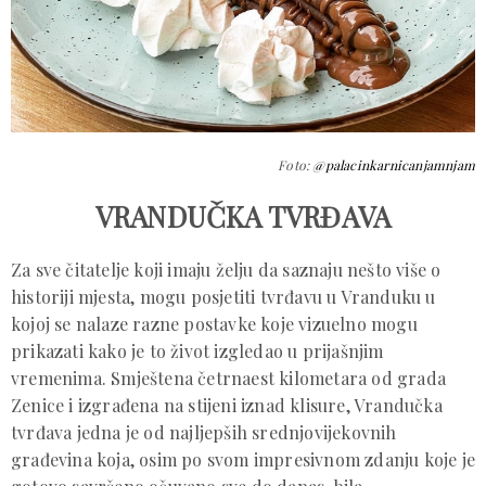
Foto:
@palacinkarnicanjamnjam
VRANDUČKA TVRĐAVA
Za sve čitatelje koji imaju želju da saznaju nešto više o
historiji mjesta, mogu posjetiti tvrđavu u Vranduku u
kojoj se nalaze razne postavke koje vizuelno mogu
prikazati kako je to život izgledao u prijašnjim
vremenima. Smještena četrnaest kilometara od grada
Zenice i izgrađena na stijeni iznad klisure, Vrandučka
tvrđava jedna je od najljepših srednjovijekovnih
građevina koja, osim po svom impresivnom zdanju koje je