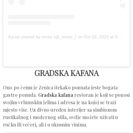
A post shared by mirso (@_mirso_)
on
Oct 10, 2020 at 8:36am PDT
GRADSKA KAFANA
Ono po čemu je Zenica itekako poznata jeste bogata
gastro ponuda.
Gradska kafana
restoran je koji se ponosi
svojim vrhunskim jelima i adresa je na kojoj se traži
mjesto više. Uz divno uređen interijer sa simbiozom
rustikalnog i modernog stila, ovdje možete uživati u
ručku ili večeri, ali i u ukusnim vinima.