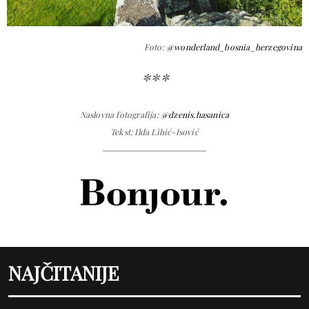
Foto:
@wonderland_bosnia_herzegovina
***
Naslovna fotografija:
@dzenis.hasanica
Tekst: Ilda Lihić-Isović
NAJČITANIJE