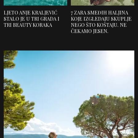
LJETO ANJE KRALJEVIĆ
7 ZARA SMEĐIH HALJINA
STALO JE U TRI GRADA I
KOJE IZGLEDAJU SKUPLJE
TRI BEAUTY KORAKA
NEGO ŠTO KOŠTAJU. NE
ČEKAMO JESEN.