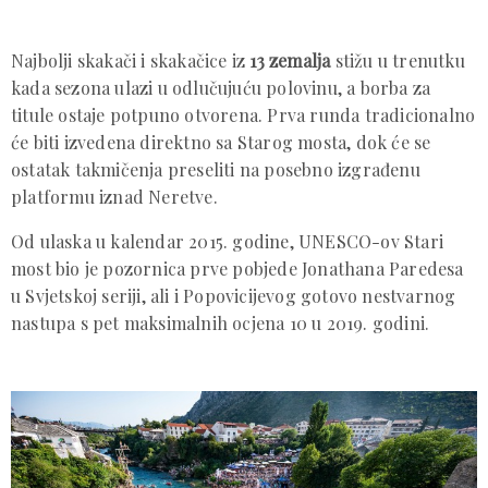
Najbolji skakači i skakačice iz
13 zemalja
stižu u trenutku
kada sezona ulazi u odlučujuću polovinu, a borba za
titule ostaje potpuno otvorena. Prva runda tradicionalno
će biti izvedena direktno sa Starog mosta, dok će se
ostatak takmičenja preseliti na posebno izgrađenu
platformu iznad Neretve.
Od ulaska u kalendar 2015. godine, UNESCO-ov Stari
most bio je pozornica prve pobjede Jonathana Paredesa
u Svjetskoj seriji, ali i Popovicijevog gotovo nestvarnog
nastupa s pet maksimalnih ocjena 10 u 2019. godini.