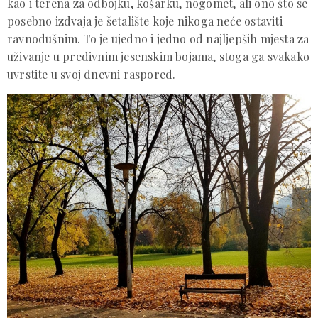
kao i terena za odbojku, košarku, nogomet, ali ono što se
posebno izdvaja je šetalište koje nikoga neće ostaviti
ravnodušnim. To je ujedno i jedno od najljepših mjesta za
uživanje u predivnim jesenskim bojama, stoga ga svakako
uvrstite u svoj dnevni raspored.