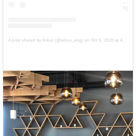
A post shared by Arkus (@arkus_eng)
on
Oct 5, 2020 at 4:14am PDT