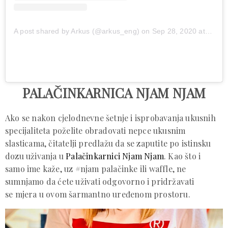
A post shared by Arkus (@arkus_eng)
on
Sep 28, 2020 at 5:58am PDT
PALAČINKARNICA NJAM NJAM
Ako se nakon cjelodnevne šetnje i isprobavanja ukusnih
specijaliteta poželite obradovati nepce ukusnim
slasticama, čitatelji predlažu da se zaputite po istinsku
dozu uživanja u
Palačinkarnici Njam Njam
. Kao što i
samo ime kaže, uz #njam palačinke ili waffle, ne
sumnjamo da ćete uživati odgovorno i pridržavati
se mjera u ovom šarmantno uređenom prostoru.