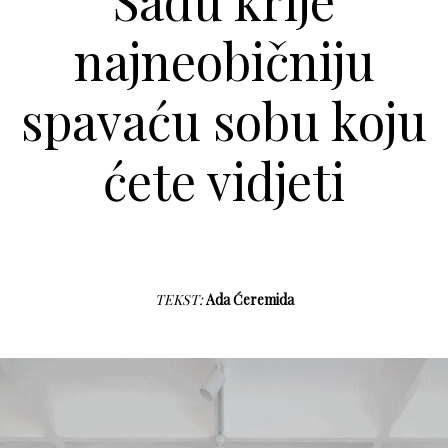
Sadu krije
najneobičniju
spavaću sobu koju
ćete vidjeti
TEKST:
Ada Ćeremida