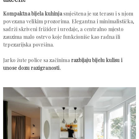
Kompaktna bijela kuhinja
smještena je uz terasu i s njom
povezana velikim prozorima. Elegantna i minimalistička,
sadrži skriveni frižider i uređaje, a centralno mjesto
zauzima malo ostrvo koje funkcioniše kao radna ili
trpezarijska površina.
Jarko žute police sa začinima
razbijaju bijelu kulisu i
unose dozu razigranosti.