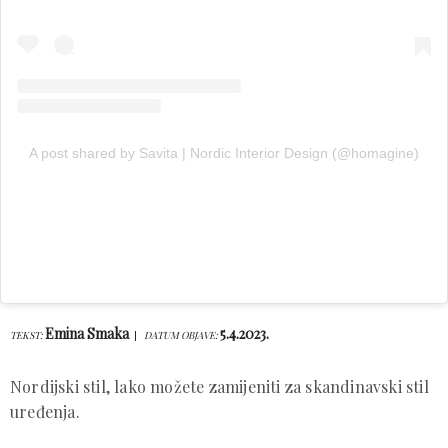
A post shared by Savita | Nordic Interior Design (@homagine)
Emina Smaka
5.4.2023.
TEKST:
DATUM OBJAVE:
Nordijski stil, lako možete zamijeniti za skandinavski stil
uređenja.