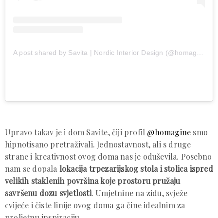
A post shared by Savita | Nordic Interior Design (@homagine)
Upravo takav je i dom Savite, čiji profil
@homagine
smo
hipnotisano pretraživali. Jednostavnost, ali s druge
strane i kreativnost ovog doma nas je oduševila. Posebno
nam se dopala
lokacija trpezarijskog stola i stolica ispred
velikih staklenih površina koje prostoru pružaju
savršenu dozu svjetlosti
. Umjetnine na zidu, svježe
cvijeće i čiste linije ovog doma ga čine idealnim za
proljetnu inspiraciju.