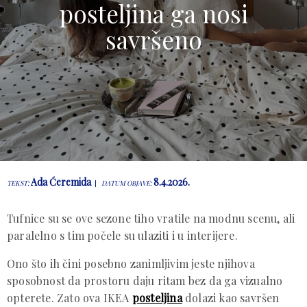
posteljina ga nosi
savršeno
Ada Ćeremida
8.4.2026.
TEKST:
DATUM OBJAVE:
Tufnice su se ove sezone tiho vratile na modnu scenu, ali
paralelno s tim počele su ulaziti i u interijere.
Ono što ih čini posebno zanimljivim jeste njihova
sposobnost da prostoru daju ritam bez da ga vizualno
opterete. Zato ova IKEA
posteljina
dolazi kao savršen