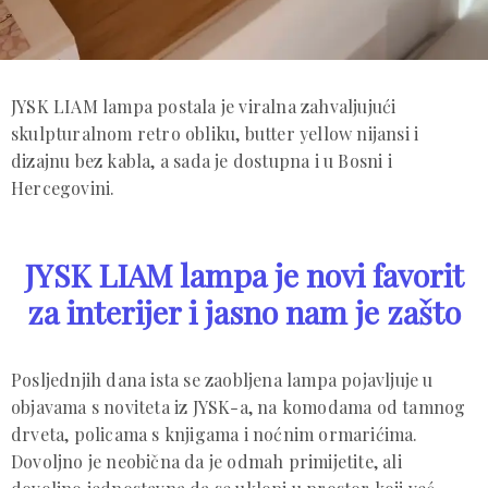
JYSK LIAM lampa postala je viralna zahvaljujući
skulpturalnom retro obliku, butter yellow nijansi i
dizajnu bez kabla, a sada je dostupna i u Bosni i
Hercegovini.
JYSK LIAM lampa je novi favorit
za interijer i jasno nam je zašto
Posljednjih dana ista se zaobljena lampa pojavljuje u
objavama s noviteta iz JYSK-a, na komodama od tamnog
drveta, policama s knjigama i noćnim ormarićima.
Dovoljno je neobična da je odmah primijetite, ali