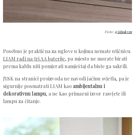
Foto:
@idaskvm
Posebno je praktična za uglove u kojima nemate utičnicu.
LIAM radi na tri AA baterije
, pa mjesto ne morate birati
prema kablu niti pomjerati namještaj da biste ga sakrili.
JYSK na stranici proizvoda ne navodi jačinu svjetla, pa je
sigurnije posmatrati LIAM kao
ambijentalnu i
dekorativnu lampu
, a ne kao primarni izvor rasvjete ili
lampu za čitanje.