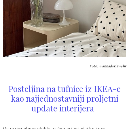
Foto:
@annadariawehr
Posteljina na tufnice iz IKEA-e
kao najjednostavniji proljetni
update interijera
Osim vizualnog efekta, važan je i osjećaj koji ova