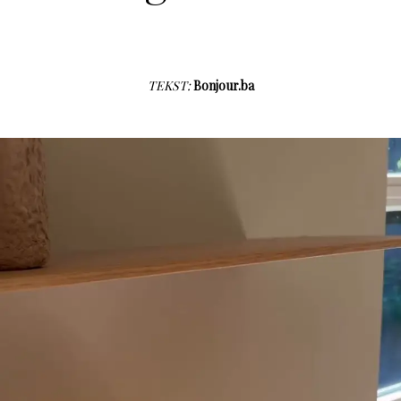
TEKST:
Bonjour.ba