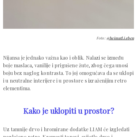
Foto:
@heimatl.i.eben
Nijansa je jednako važna kao i oblik. Nalazi se između
boje maslaca, vanilije i prigušene žute, zbog čega unosi
boju bez naglog kontrasta. To joj omogućava da se uklopi
i u neutralne interijere i u prostore s izraženijim retro
elementima.
Kako je uklopiti u prostor?
Uz tamnije drvo i hromirane dodatke LIAM će izgledati
naglašeno retro. Kremasti tonovi, svijetlo drvo i