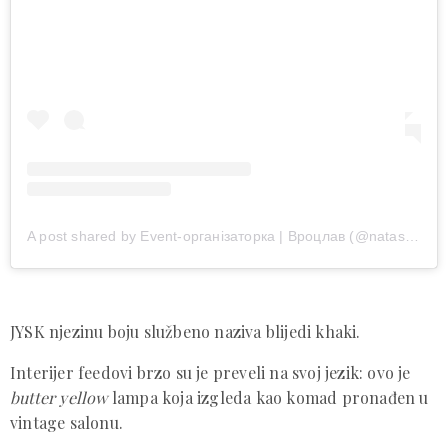
A post shared by Event-організаторка | Вроцлав (@natashabezruk)
JYSK njezinu boju službeno naziva blijedi khaki.
Interijer feedovi brzo su je preveli na svoj jezik: ovo je
butter yellow
lampa koja izgleda kao komad pronađen u
vintage salonu.