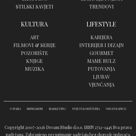
STILSKI SAVJETI
TRENDOVI
KULTURA
LIFESTYLE
ART
KARIJERA
FILMOVI & SERIJE
INTERIJER I DIZAJN
POZORIŠTE
GOURMET
KNJIGE
MAME RULZ
MUZIKA
PUTOVANJA
LJUBAV
VJENČANJA
O NAMA
IMPRESSUM
MARKETING
UVJETI KORIŠTENJA
VRH STRANICE
Copyright 2007-2026 Dream Studio d.o.o. ISSN 2712-1445
Sva prava
zadržana. Zabranjeno preuzimanje sadržaja bez dozvole izdavača.