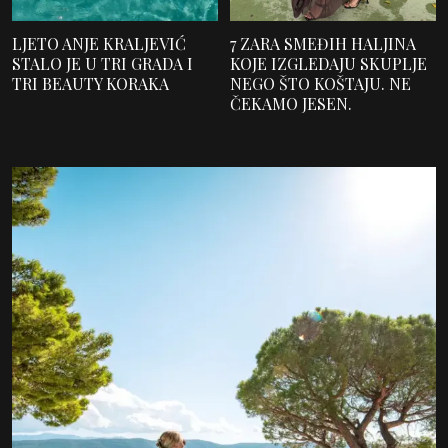
LJETO ANJE KRALJEVIĆ
7 ZARA SMEĐIH HALJINA
STALO JE U TRI GRADA I
KOJE IZGLEDAJU SKUPLJE
TRI BEAUTY KORAKA
NEGO ŠTO KOŠTAJU. NE
ČEKAMO JESEN.