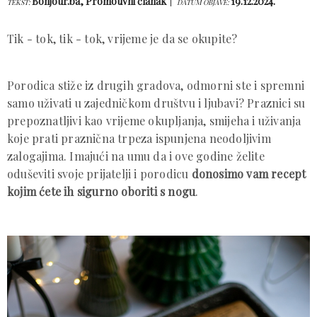
Bonjour.ba, Promotivni članak
19.12.2024.
TEKST:
DATUM OBJAVE:
Tik - tok, tik - tok, vrijeme je da se okupite?
Porodica stiže iz drugih gradova, odmorni ste i spremni
samo uživati u zajedničkom društvu i ljubavi? Praznici su
prepoznatljivi kao vrijeme okupljanja, smijeha i uživanja
koje prati praznična trpeza ispunjena neodoljivim
zalogajima. Imajući na umu da i ove godine želite
oduševiti svoje prijatelji i porodicu
donosimo vam recept
kojim ćete ih sigurno oboriti s nogu
.