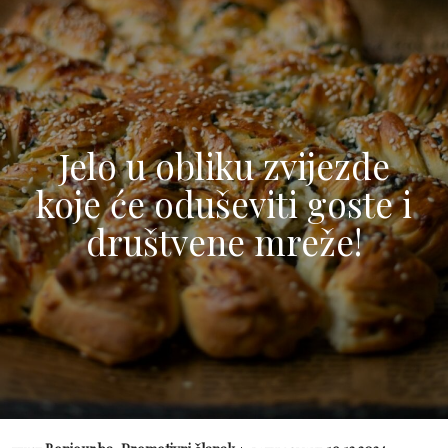
Jelo u obliku zvijezde
koje će oduševiti goste i
društvene mreže!