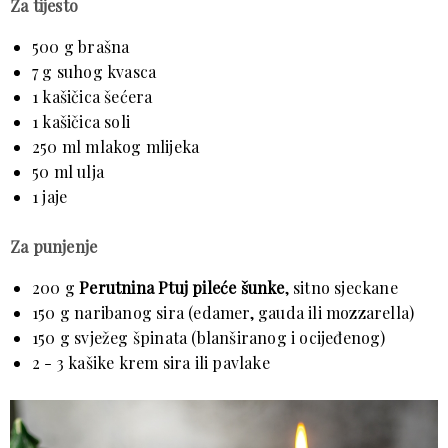
Za tijesto
500 g brašna
7 g suhog kvasca
1 kašičica šećera
1 kašičica soli
250 ml mlakog mlijeka
50 ml ulja
1 jaje
Za punjenje
200 g
Perutnina Ptuj pileće šunke
, sitno sjeckane
150 g naribanog sira (edamer, gauda ili mozzarella)
150 g svježeg špinata (blanširanog i ocijeđenog)
2 - 3 kašike krem sira ili pavlake