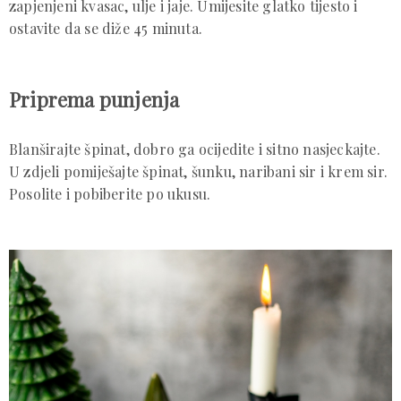
zapjenjeni kvasac, ulje i jaje. Umijesite glatko tijesto i
ostavite da se diže 45 minuta.
Priprema punjenja
Blanširajte špinat, dobro ga ocijedite i sitno nasjeckajte.
U zdjeli pomiješajte špinat, šunku, naribani sir i krem sir.
Posolite i pobiberite po ukusu.