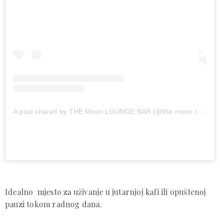
A post shared by THE Moon LOUNGE BAR (@the.moon.lounge.bar)
Idealno mjesto za uživanje u jutarnjoj kafi ili opuštenoj
pauzi tokom radnog dana.