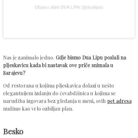
Objavu dijeli DUA LIPA (@dualipa)
Nas je zanimalo jedno.
Gdje bismo Dua Lipu poslali na
pljeskavicu kada bi nastavak ove priče snimala u
Sarajevu?
Od restorana u kojima pljeskavica dolazi u nešto
elegantnijem izdanju do ćevabdžinica u kojima se
narudžba izgovara bez gledanja u meni, ovih
pet adresa
nudimo kao vrlo ozbiljan plan.
Besko