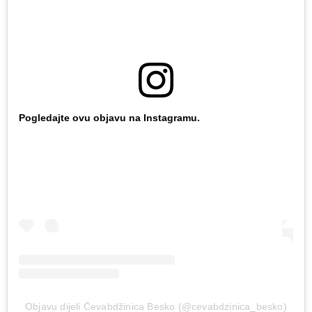
Pogledajte ovu objavu na Instagramu.
Objavu dijeli Ćevabdžinica Besko (@cevabdzinica_besko)