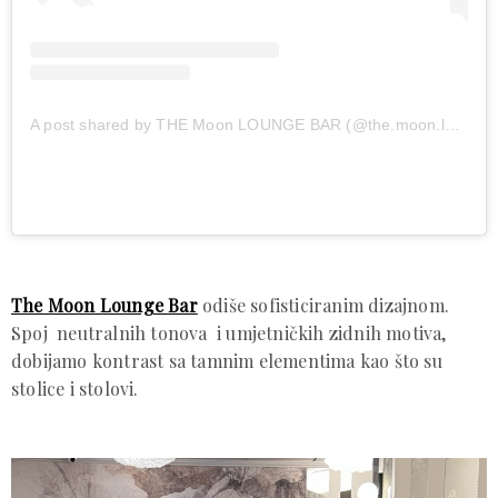
A post shared by THE Moon LOUNGE BAR (@the.moon.lounge.bar)
The Moon Lounge Bar
odiše sofisticiranim dizajnom.
Spoj neutralnih tonova i umjetničkih zidnih motiva,
dobijamo kontrast sa tamnim elementima kao što su
stolice i stolovi.