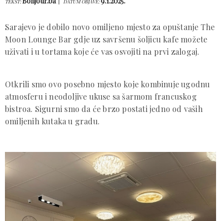
Bonjour.ba
9.1.2025.
TEKST:
DATUM OBJAVE:
Sarajevo je dobilo novo omiljeno mjesto za opuštanje The
Moon Lounge Bar gdje uz savršenu šoljicu kafe možete
uživati i u tortama koje će vas osvojiti na prvi zalogaj.
Otkrili smo ovo posebno mjesto koje kombinuje ugodnu
atmosferu i neodoljive ukuse sa šarmom francuskog
bistroa. Sigurni smo da će brzo postati jedno od vaših
omiljenih kutaka u gradu.