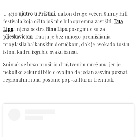
U
4:30 ujutro u Prištini
, nakon druge večeri Sunny Hill
festivala koja očito još nije bila spremna završiti,
Dua
Lipa
i njena sestra
Rina Lipa
posegnule su za
pljeskavicom
. Dua ju je bez mnogo premišljanja
proglasila balkanskim doručkom, dok je avokado tost u
istom kadru izgubio svaku šansu.
Snimak se brzo proširio društvenim mrežama jer je
nekoliko sekundi bilo dovoljno da jedan sasvim poznat
regionalni ritual postane pop-kulturni trenutak.