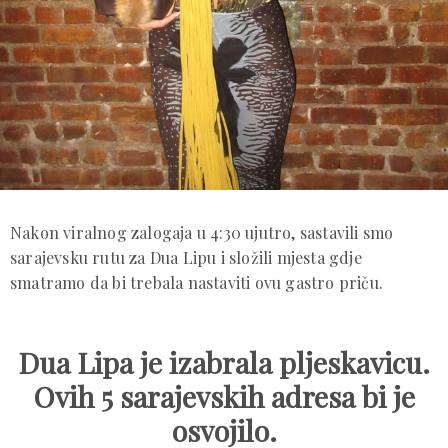
Nakon viralnog zalogaja u 4:30 ujutro, sastavili smo
sarajevsku rutu za Dua Lipu i složili mjesta gdje
smatramo da bi trebala nastaviti ovu gastro priču.
Dua Lipa je izabrala pljeskavicu.
Ovih 5 sarajevskih adresa bi je
osvojilo.