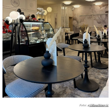
Foto:
@ildasahinovic