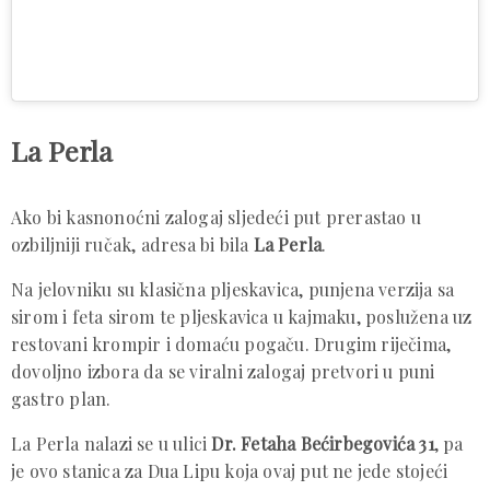
La Perla
Ako bi kasnonoćni zalogaj sljedeći put prerastao u
ozbiljniji ručak, adresa bi bila
La Perla
.
Na jelovniku su klasična pljeskavica, punjena verzija sa
sirom i feta sirom te pljeskavica u kajmaku, poslužena uz
restovani krompir i domaću pogaču. Drugim riječima,
dovoljno izbora da se viralni zalogaj pretvori u puni
gastro plan.
La Perla nalazi se u ulici
Dr. Fetaha Bećirbegovića 31
, pa
je ovo stanica za Dua Lipu koja ovaj put ne jede stojeći