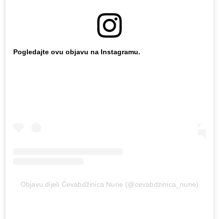
Pogledajte ovu objavu na Instagramu.
Objavu dijeli Ćevabdžinica Nune (@cevabdzinica_nune)